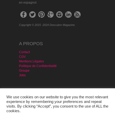
en espagnol.
Copyright © 2015 -2024 Descubre Magazine.
A PROPOS
Contact
CGV
Mentions Légales
Politique de Confidentialité
Groupe
Jobs
MAGAZINE & SERVICES
We use cookies on our website to give you the most relevant
Agencia Publicidad
experience by remembering your preferences and repeat
Version PDF – Gratis
visits. By clicking “Accept”, you consent to the use of ALL the
Portugal
cookies.
Evénement Prête-moi Ta Langue