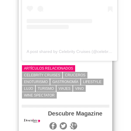
A post shared by Celebrity Cruises (@celebritycruises)
ARTÍCULOS RELACIONADOS
CELEBRITY CRUISES
CRUCEROS
ENOTURISMO
GASTRONOMÍA
LIFESTYLE
LUJO
TURISMO
VIAJES
VINO
WINE SPECTATOR
Descubre Magazine