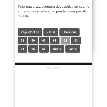
Toda una grata aventura degustativa en cuanto
a mariscos se refiere, no puede pasar por alto
de este...
Page 62 of 66
« First
‹ Previous
58
59
60
61
62
63
64
65
66
Next ›
Last »
PUBLICIDAD