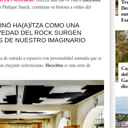
Tre
 Philippe Starck, continúan su historia a orillas del
De
en
Fer
INÓ HA(A)ÏTZA COMO UNA
AVEDAD DEL ROCK SURGEN
 DE NUESTRO IMAGINARIO
erta de entrada a espacios con personalidad asumida que se
Ha(a)ïtza
n un elegante eclecticismo,
es una serie de
Ca
de
Ga
dis