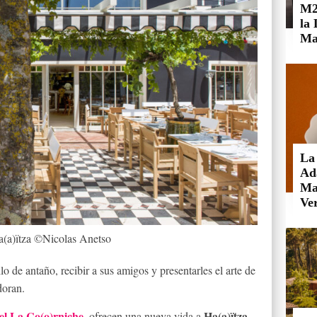
M2
la
Ma
La
Ad
Mai
Ve
a(a)ïtza ©Nicolas Anetso
ilo de antaño, recibir a sus amigos y presentarles el arte de
doran.
el La Co(o)rniche
Ha(a)ïtza
, ofrecen una nueva vida a
,