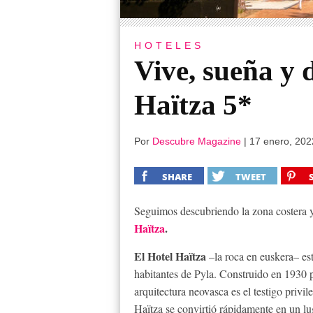
HOTELES
Vive, sueña y d
Haïtza 5*
Por
Descubre Magazine
|
17 enero, 202
SHARE
TWEET
Seguimos descubriendo la zona costera y 
Haïtza
.
El Hotel Haïtza
–la roca en euskera– es
habitantes de Pyla. Construido en 1930 p
arquitectura neovasca es el testigo privi
Haïtza se convirtió rápidamente en un lu