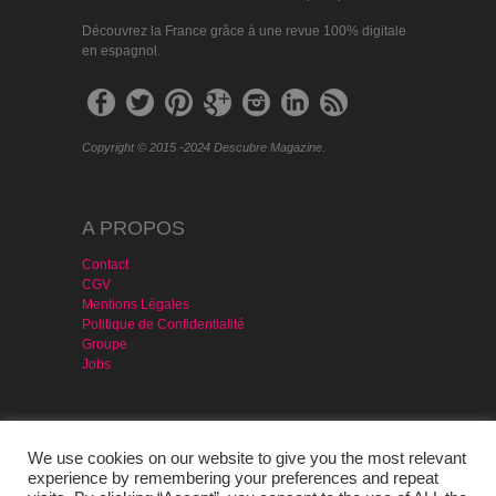
Découvrez la France grâce à une revue 100% digitale
en espagnol.
Copyright © 2015 -2024 Descubre Magazine.
A PROPOS
Contact
CGV
Mentions Légales
Politique de Confidentialité
Groupe
Jobs
MAGAZINE & SERVICES
We use cookies on our website to give you the most relevant
Agencia Publicidad
experience by remembering your preferences and repeat
Version PDF – Gratis