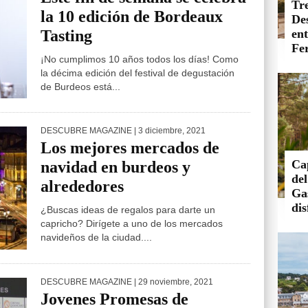
Tre
la 10 edición de Bordeaux
De
Tasting
en
Fer
¡No cumplimos 10 años todos los días! Como
la décima edición del festival de degustación
de Burdeos está...
DESCUBRE MAGAZINE
| 3 diciembre, 2021
Los mejores mercados de
Ca
navidad en burdeos y
de
alrededores
Ga
dis
¿Buscas ideas de regalos para darte un
capricho? Dirígete a uno de los mercados
navideños de la ciudad....
DESCUBRE MAGAZINE
| 29 noviembre, 2021
Jovenes Promesas de