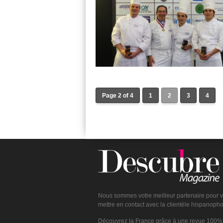
Page 2 of 4
1
2
3
4
Nous sommes votre meilleur partenaire pour 
mettre en contact avec la clientèle hispanoph
Découvrez la France grâce à une revue 100%