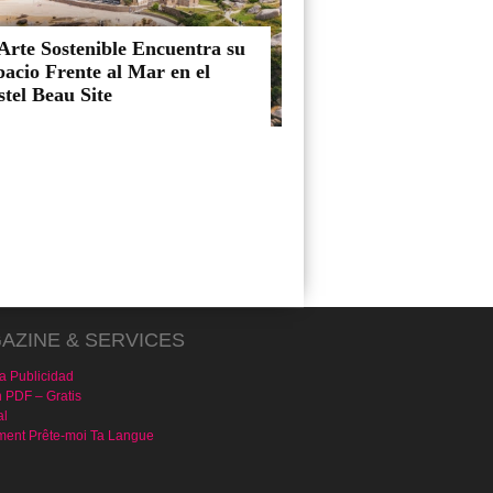
Arte Sostenible Encuentra su
acio Frente al Mar en el
tel Beau Site
AZINE & SERVICES
a Publicidad
n PDF – Gratis
al
ent Prête-moi Ta Langue