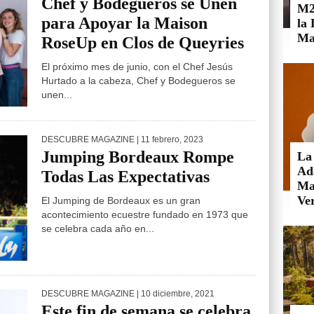
Chef y Bodegueros se Unen
M2
para Apoyar la Maison
la
Ma
RoseUp en Clos de Queyries
El próximo mes de junio, con el Chef Jesús
Hurtado a la cabeza, Chef y Bodegueros se
unen...
DESCUBRE MAGAZINE
| 11 febrero, 2023
Jumping Bordeaux Rompe
La
Ad
Todas Las Expectativas
Mai
Ve
El Jumping de Bordeaux es un gran
acontecimiento ecuestre fundado en 1973 que
se celebra cada año en...
DESCUBRE MAGAZINE
| 10 diciembre, 2021
Este fin de semana se celebra