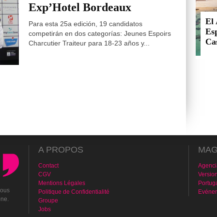
Exp’Hotel Bordeaux
El 
Para esta 25a edición, 19 candidatos
Esp
competirán en dos categorías: Jeunes Espoirs
Cas
Charcutier Traiteur para 18-23 años y...
A PROPOS
MAG
Contact
Agenci
CGV
Versio
Mentions Légales
Portug
vous
Politique de Confidentialité
Evénem
one.
Groupe
Jobs