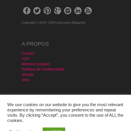
Copyright © 2015 -2024 Descubre Magazine.
A PROPOS
Contact
CGV
Mentions Légales
Politique de Confidentialité
Groupe
Jobs
MAGAZINE & SERVICES
We use cookies on our website to give you the most relevant
Agencia Publicidad
experience by remembering your preferences and repeat
Version PDF – Gratis
visits. By clicking “Accept”, you consent to the use of ALL the
Portugal
cookies.
Evénement Prête-moi Ta Langue