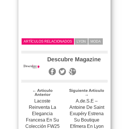
ARTÍCULOS RELACIONADOS
LYON
MODA
Descubre Magazine
← Articulo
Siguiente Articulo
Anterior
→
Lacoste
A.de.S.E –
Reinventa La
Antoine De Saint
Elegancia
Exupéry Estrena
Francesa En Su
Su Boutique
Colección FW25
Efímera En Lyon