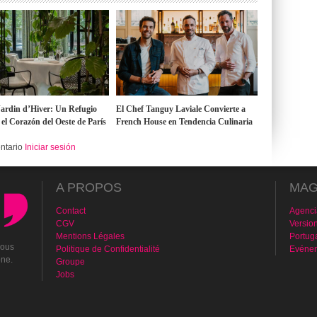
Jardin d’Hiver: Un Refugio
El Chef Tanguy Laviale Convierte a
 el Corazón del Oeste de París
French House en Tendencia Culinaria
entario
Iniciar sesión
A PROPOS
MAG
Contact
Agenci
CGV
Versio
Mentions Légales
Portug
vous
Politique de Confidentialité
Evénem
one.
Groupe
Jobs