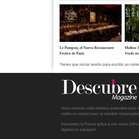
Le Pompon, el Nuevo Restaurante
Molitor 
Festivo de París
Verde en
Tienes que iniciar sesión para escribir un com
Nous sommes votre meilleur partenaire pour 
mettre en contact avec la clientèle hispanoph
Découvrez la France grâce à une revue 100%
digitale en espagnol.