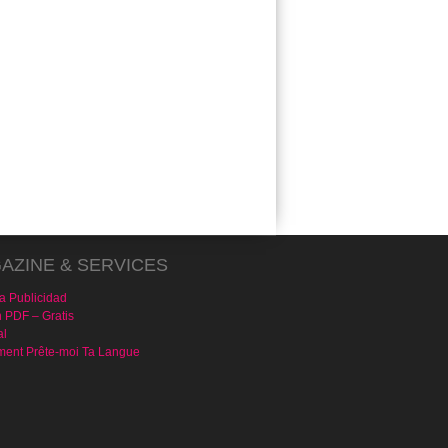
AZINE & SERVICES
a Publicidad
n PDF – Gratis
al
ent Prête-moi Ta Langue