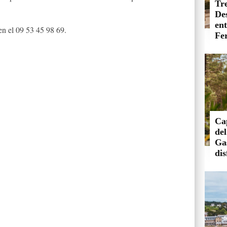
Tre
,
De
en
n el 09 53 45 98 69.
Fer
Ca
de
Ga
dis