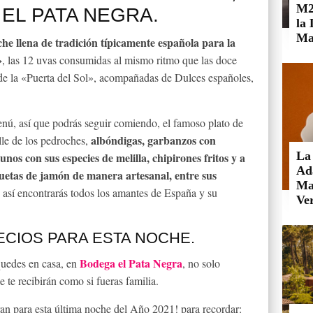
M2
EL PATA NEGRA.
la
Ma
he llena de tradición típicamente española para la
»
, las 12 uvas consumidas al mismo ritmo que las doce
e la «Puerta del Sol», acompañadas de Dulces españoles,
nú, así que podrás seguir comiendo, el famoso plato de
albóndigas, garbanzos con
lle de los pedroches,
La
unos con sus especies de melilla, chipirones fritos y a
Ad
oquetas de jamón de manera artesanal, entre sus
Mai
s, así encontrarás todos los amantes de España y su
Ve
ECIOS PARA ESTA NOCHE.
Bodega el Pata Negra
quedes en casa, en
, no solo
 te recibirán como si fueras familia.
ran para esta última noche del Año 2021!
para recordar: