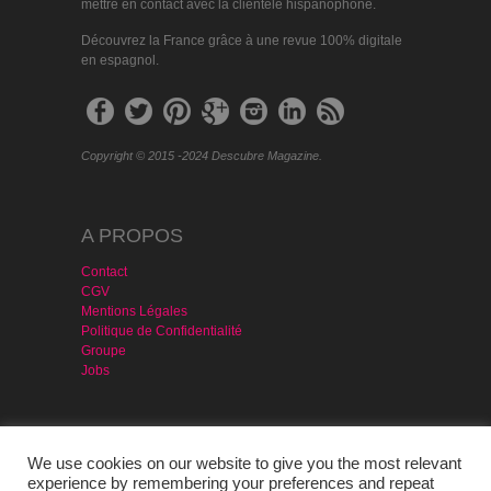
mettre en contact avec la clientèle hispanophone.
Découvrez la France grâce à une revue 100% digitale
en espagnol.
Copyright © 2015 -2024 Descubre Magazine.
A PROPOS
Contact
CGV
Mentions Légales
Politique de Confidentialité
Groupe
Jobs
MAGAZINE & SERVICES
We use cookies on our website to give you the most relevant
Agencia Publicidad
experience by remembering your preferences and repeat
Version PDF – Gratis