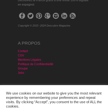
Découvrez la France grâce à une revue 100% digitale
en espagnol.
Copyright © 2015 -2024 Descubre Magazine.
A PROPOS
Contact
CGV
Mentions Légales
Politique de Confidentialité
Groupe
Jobs
MAGAZINE & SERVICES
We use cookies on our website to give you the most relevant
Agencia Publicidad
experience by remembering your preferences and repeat
Version PDF – Gratis
visits. By clicking “Accept”, you consent to the use of ALL the
Portugal
cookies.
Evénement Prête-moi Ta Langue