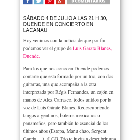
0 COMENTARIOS
SHARE
TWEET
SHARE
SHARE
SÁBADO 4 DE JULIO A LAS 21 H 30,
DUENDE EN CONCIERTO EN
LACANAU
Hoy venimos con la noticia de que por fin
podemos ver el grupo de
Luis Garate Blanes,
Duende.
Para los que nos conocen Duende podemos
contarte que está formado por un trío, con dos
guitarras, una que acompaña a la otra
interpretada por Régis Fernandes, un cajón en
manos de Alex Carrasco, todos unidos por la
voz de Luis Gárate Blanes. Redescubriendo
tangos argentinos, boleros mexicanos o
panameños, pero también lo esencial de los
últimos años (Estopa, Manu chao, Sergent
Garcia …). ¡LGB Trio te invita a descubrir una