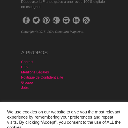
Découvrez la France grâce à une revue 100% digitale
en espagnol.
Copyright © 2015 -2024 Descubre Magazine.
A PROPOS
Contact
CGV
Mentions Légales
Politique de Confidentialité
Groupe
Jobs
MAGAZINE & SERVICES
We use cookies on our website to give you the most relevant
Agencia Publicidad
experience by remembering your preferences and repeat
Version PDF – Gratis
visits. By clicking “Accept”, you consent to the use of ALL the
Portugal
cookies.