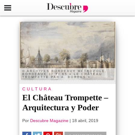
© ARCHIVES BORDEAUX MÉTROPOLE,
BORDEAUX 37 FI 65 « LE CHÂTEAU
TROMPETTE PAR A. BORDES »
CULTURA
El Château Trompette –
Arquitectura y Poder
Por
Descubre Magazine
|
18 abril, 2019