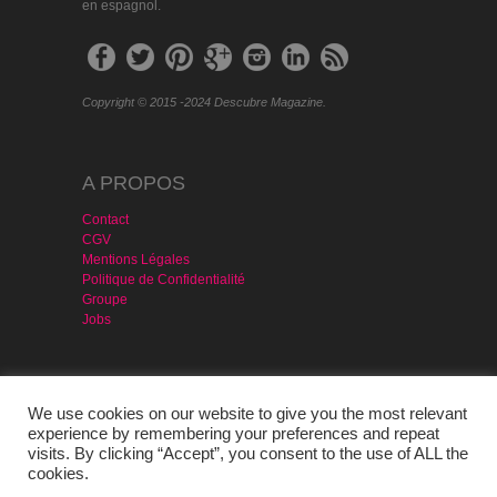
en espagnol.
Copyright © 2015 -2024 Descubre Magazine.
A PROPOS
Contact
CGV
Mentions Légales
Politique de Confidentialité
Groupe
Jobs
MAGAZINE & SERVICES
We use cookies on our website to give you the most relevant
Agencia Publicidad
experience by remembering your preferences and repeat
Version PDF – Gratis
visits. By clicking “Accept”, you consent to the use of ALL the
Portugal
cookies.
Evénement Prête-moi Ta Langue