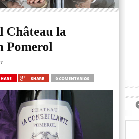
l Château la
en Pomerol
17
SHARE
SHARE
0 COMENTARIOS