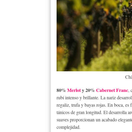
Châ
80%
Merlot
y 20%
Cabernet Franc
, 
rubí intenso y brillante. La nariz desarr
regaliz, trufa y bayas rojas. En boca, e
tánicos de gran longitud. El desarrolla 
suaves proporcionan un acabado elegante.
complejidad.