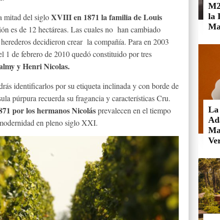
M2
XVIII en 1871 la familia de Louis
la
a mitad del siglo
Ma
ión es de 12 hectáreas. Las cuales no han cambiado
 herederos decidieron crear la compañía. Para en 2003
el 1 de febrero de 2010 quedó constituido por tres
almy y Henri Nicolas.
rás identificarlos por su etiqueta inclinada y con borde de
la púrpura recuerda su fragancia y características Cru.
71 por los hermanos Nicolás
La
prevalecen en el tiempo
Ad
modernidad en pleno siglo XXI.
Mai
Ve