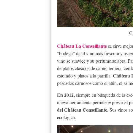
C
Château La Conseillante
se sirve mejor
“bodega” da al vino más frescura y ascen
vino se suavice y su perfume se abra. Pa
de platos clásicos de carne, ternera, cerd
Château L
estofado y platos a la parrilla.
pescados carnosos como el atún, el salmó
En 2012,
siempre en búsqueda de la exce
l p
nueva herramienta permite expresar e
del Château Conseillante.
Sus vinos son
ecológica.