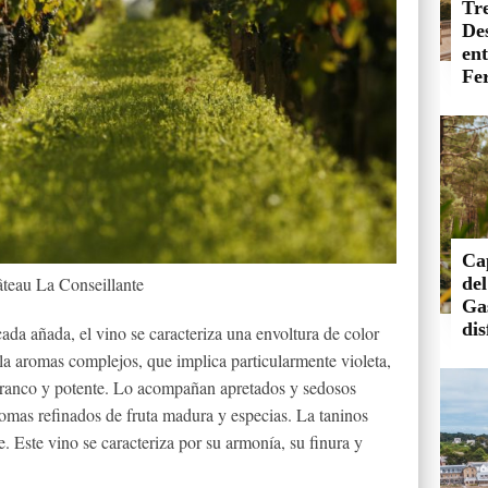
Tre
De
en
Fer
Ca
de
teau La Conseillante
Ga
dis
cada añada, el vino se caracteriza una envoltura de color
olla aromas complejos, que implica particularmente violeta,
s franco y potente. Lo acompañan apretados y sedosos
aromas refinados de fruta madura y especias. La taninos
 Este vino se caracteriza por su armonía, su finura y