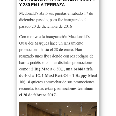
Y 280 EN LA TERRAZA.
Mcdonald’s abrió sus puertas el sábado 17 de
diciembre pasado, pero fue inaugurado el
pasado 20 de diciembre de 2016
Con motivo a la inauguración Macdonald
‘s
Quai
des
Marques hace un lanzamiento
promocional hasta el 28 de enero. Han
realizado unos
flyer
donde con los códigos de
barras podéis encontrar distintas promociones
2 B
ig
M
ac
a 6.50€ , una bebida fría
como :
de 40cl a 1€, 1 Maxi Best Of + 1 H
appy
M
eal
10€
, si quieres aprovechar de sus promociones
estas promociones terminan
recuerda, todas
el 28 de febrero 2017.