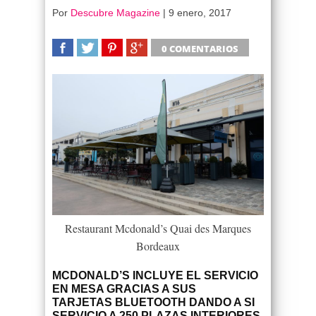
Por
Descubre Magazine
|
9 enero, 2017
0 COMENTARIOS
SHARE
TWEET
SHARE
SHARE
Restaurant Mcdonald’s Quai des Marques
Bordeaux
MCDONALD’S
INCLUYE EL SERVICIO
EN MESA GRACIAS A SUS
TARJETAS BLUETOOTH
DANDO A SI
SERVICIO A 250 PLAZAS INTERIORES